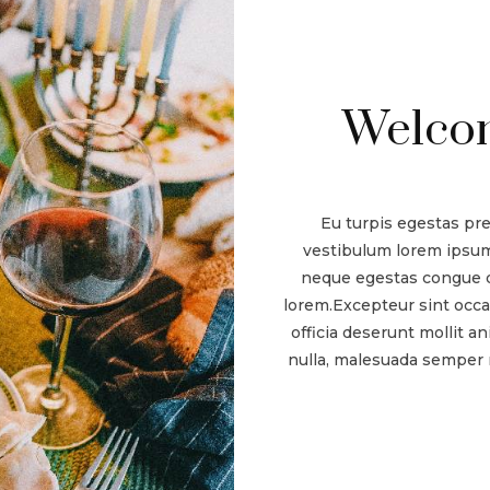
Welcom
Eu turpis egestas pr
vestibulum lorem ipsum
neque egestas congue q
lorem.Excepteur sint occa
officia deserunt mollit a
nulla, malesuada semper n