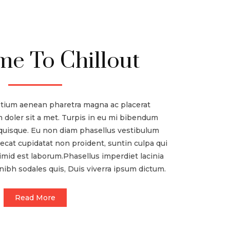
e To Chillout
etium aenean pharetra magna ac placerat
 doler sit a met. Turpis in eu mi bibendum
uisque. Eu non diam phasellus vestibulum
ecat cupidatat non proident, suntin culpa qui
nimid est laborum.Phasellus imperdiet lacinia
ibh sodales quis, Duis viverra ipsum dictum.
Read More