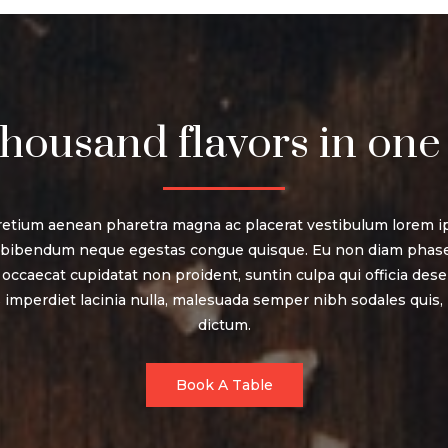
housand flavors in one
retium aenean pharetra magna ac placerat vestibulum lorem ip
i bibendum neque egestas congue quisque. Eu non diam phase
occaecat cupidatat non proident, suntin culpa qui officia dese
imperdiet lacinia nulla, malesuada semper nibh sodales quis,
dictum.
Book A Table