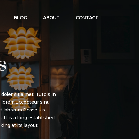
BLOG
ABOUT
CONTACT
s
oler sit a met. Turpis in
 lorem.Excepteur sint
est laborum.Phasellus
 It is a long established
ing at its layout.