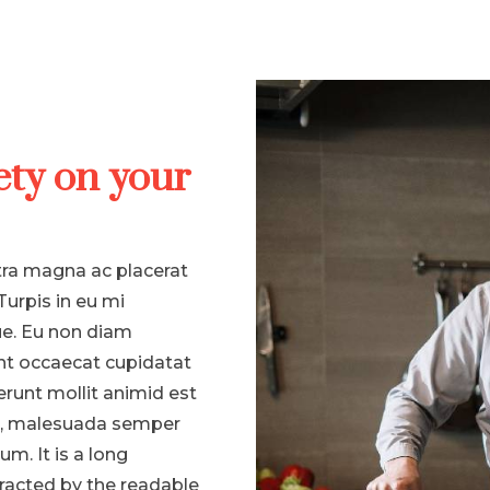
ety on your
tra magna ac placerat
Turpis in eu mi
e. Eu non diam
nt occaecat cupidatat
erunt mollit animid est
la, malesuada semper
um. It is a long
stracted by the readable