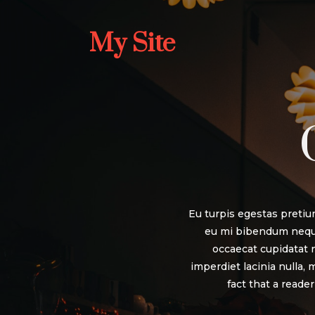
My Site
Eu turpis egestas pretiu
eu mi bibendum neque
occaecat cupidatat n
imperdiet lacinia nulla,
fact that a reade