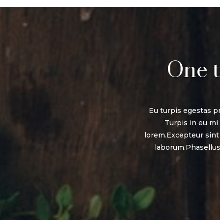
One t
Eu turpis egestas p
Turpis in eu m
lorem.Excepteur sint 
laborum.Phasellus 