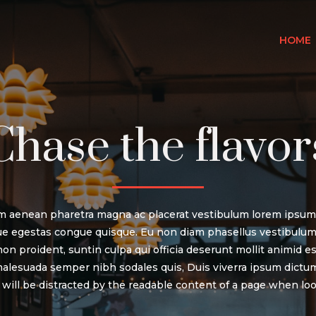
HOME
Chase the flavor
m aenean pharetra magna ac placerat vestibulum lorem ipsum d
 egestas congue quisque. Eu non diam phasellus vestibulum
on proident, suntin culpa qui officia deserunt mollit animid 
 malesuada semper nibh sodales quis, Duis viverra ipsum dictum.
r will be distracted by the readable content of a page when look