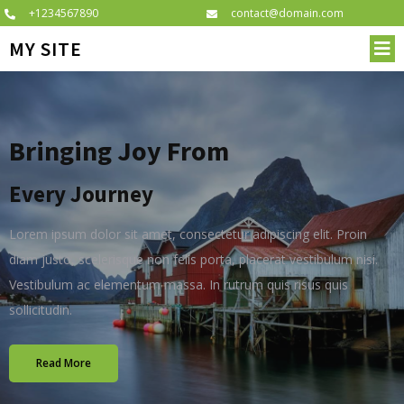
+1234567890
contact@domain.com
MY SITE
Bringing Joy From
Every Journey
Lorem ipsum dolor sit amet, consectetur adipiscing elit. Proin
diam justo, scelerisque non felis porta, placerat vestibulum nisi.
Vestibulum ac elementum massa. In rutrum quis risus quis
sollicitudin.
Read More