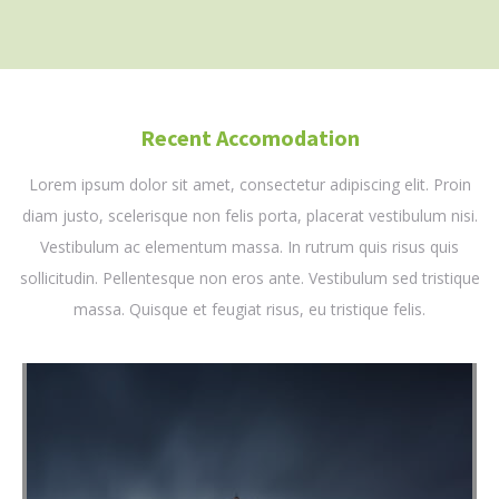
Recent Accomodation
Lorem ipsum dolor sit amet, consectetur adipiscing elit. Proin
diam justo, scelerisque non felis porta, placerat vestibulum nisi.
Vestibulum ac elementum massa. In rutrum quis risus quis
sollicitudin. Pellentesque non eros ante. Vestibulum sed tristique
massa. Quisque et feugiat risus, eu tristique felis.